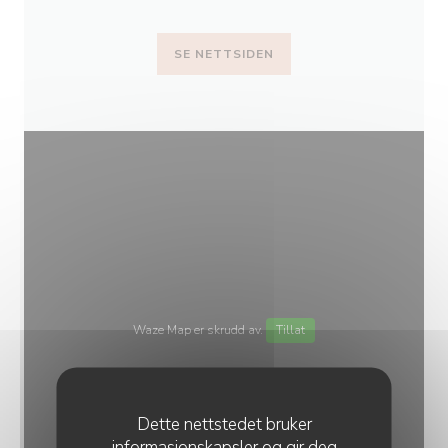
SE NETTSIDEN
Waze Map er skrudd av.
Tillat
Dette nettstedet bruker
informasjonskapsler og gir deg