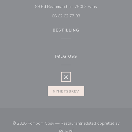
((åpner i et nytt vin
89 Bd Beaumarchais 75003 Paris
06 62 62 77 93
BESTILLING
FØLG OSS
Instagram ((åpner i et nytt vindu)
NYHETSBREV
© 2026 Pompom Cosy — Restaurantnettsted opprettet av
((åpner i et nytt vindu))
Zenchef