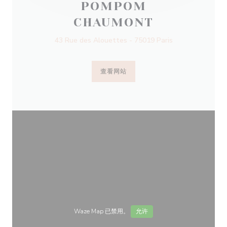
POMPOM
CHAUMONT
43 Rue des Alouettes - 75019 Paris
查看网站
Waze Map 已禁用。
允许