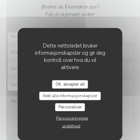
Ønsker du å kontakte oss?
Fyll ut skjemaet under!
Dette nettstedet bruker
informasjonskapsler og gir deg
kontroll over hva du vil
aktivere
POMPOM COSY
OK, aksepter alt
Nekt alle informasjonskapsler
Personaliser
Personvernregler
undefined