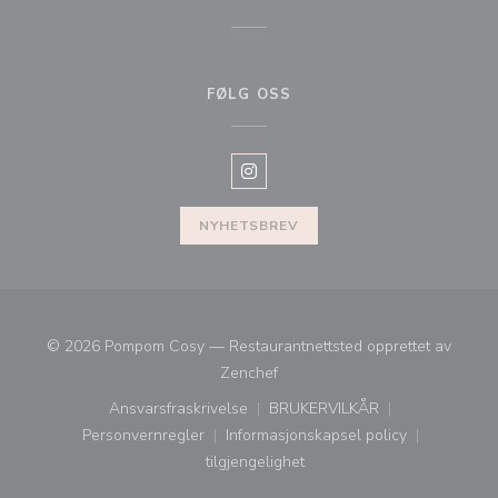
FØLG OSS
Instagram ((åpner i et nytt vindu)
NYHETSBREV
© 2026 Pompom Cosy — Restaurantnettsted opprettet av
((åpner i et nytt vindu))
Zenchef
Ansvarsfraskrivelse
BRUKERVILKÅR
((åpner i et nytt vindu))
((åpner i et nytt vindu))
Personvernregler
Informasjonskapsel policy
((åpner i et nytt vindu))
((åpner i et nytt vindu))
tilgjengelighet
((åpner i et nytt vindu))