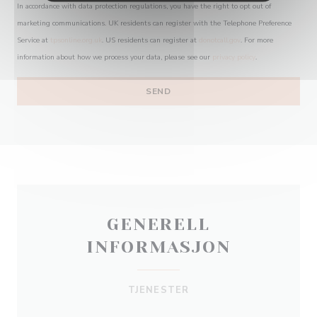
In accordance with data protection regulations, you have the right to opt out of
marketing communications. UK residents can register with the Telephone Preference
Service at
tpsonline.org.uk
. US residents can register at
donotcall.gov
. For more
information about how we process your data, please see our
privacy policy
.
GENERELL
INFORMASJON
TJENESTER