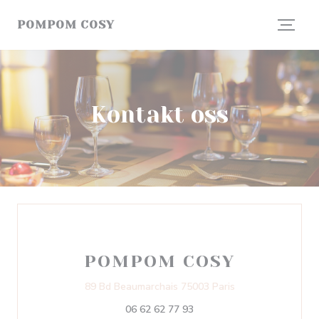
Panel for informasjonskapsler
POMPOM COSY
Kontakt oss
POMPOM COSY
((åpner i et nytt v
89 Bd Beaumarchais 75003 Paris
06 62 62 77 93