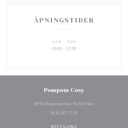
ÅPNINGSTIDER
MAN
-
SON
09:00 - 17:00
Pompom Cosy
((åpner i et nytt vin
89 Bd Beaumarchais 75003 Paris
06 62 62 77 93
BESTILLING