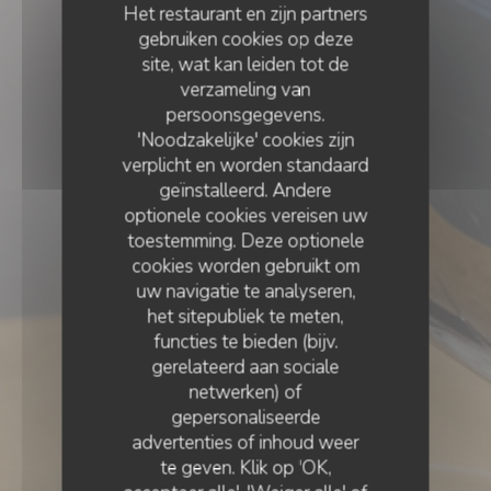
Het restaurant en zijn partners
gebruiken cookies op deze
site, wat kan leiden tot de
verzameling van
persoonsgegevens.
'Noodzakelijke' cookies zijn
verplicht en worden standaard
geïnstalleerd. Andere
optionele cookies vereisen uw
toestemming. Deze optionele
cookies worden gebruikt om
uw navigatie te analyseren,
het sitepubliek te meten,
functies te bieden (bijv.
gerelateerd aan sociale
netwerken) of
gepersonaliseerde
POMPOM COSY
COFFEESHOP
•
PARIS
advertenties of inhoud weer
te geven. Klik op 'OK,
Pompom Cosy