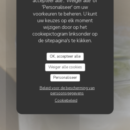
accepteer alle', 'Weiger alle' of
'Personaliseer' om uw
voorkeuren te beheren. U kunt
uw keuzes op elk moment
wijzigen door op het
cookiepictogram linksonder op
de sitepagina's te klikken.
OK, accepteer alle
Weiger alle cookies
Personaliseer
Beleid voor de bescherming van
persoonsgegevens
Cookiebeleid