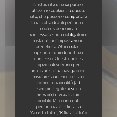
Il ristorante e i suoi partner
utilizzano cookies su questo
sito, che possono comportare
la raccolta di dati personali. I
cookies denominati
«necessari» sono obbligatori e
installati per impostazione
predefinita. Altri cookies
opzionali richiedono il tuo
consenso. Questi cookies
opzionali servono per
analizzare la tua navigazione,
misurare l'audience del sito,
fornire funzionalità (ad
esempio, legate ai social
network) o visualizzare
POMPOM COSY
COFFEE SHOP
pubblicità o contenuti
•
PARIS
personalizzati. Clicca su
Pompom Cosy
'Accetta tutto', 'Rifiuta tutto' o